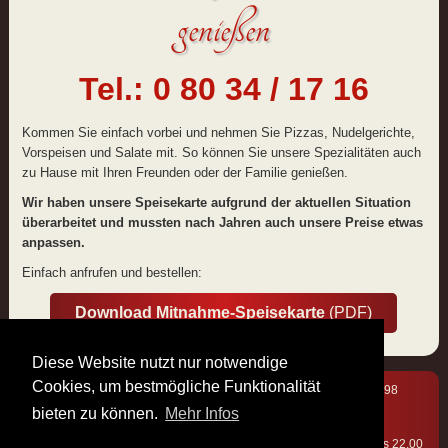
genießen
Tel.: 0 80 34 / 17 16
Kommen Sie einfach vorbei und nehmen Sie Pizzas, Nudelgerichte,
Vorspeisen und Salate mit. So können Sie unsere Spezialitäten auch
zu Hause mit Ihren Freunden oder der Familie genießen.
Wir haben unsere Speisekarte aufgrund der aktuellen Situation
überarbeitet und mussten nach Jahren auch unsere Preise etwas
anpassen.
Einfach anfrufen und bestellen:
Download Mitnahme-Speisekarte
(PDF)
Diese Website nutzt nur notwendige
Cookies, um bestmögliche Funktionalität
Ristorante · Pizzeria Da Mario · Rosenheimer Straße 60 · 83098
Brannenburg · Tel: 08034 / 17 16
bieten zu können.
Mehr Infos
Öffnungszeiten
(warme Küche):
Di - Sa: 17.00 bis 22.00 Uhr · So: 11.30 bis 14.00 Uhr und 17.00 bis 22.00